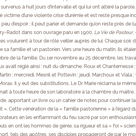
 survenus à huit jours d’intervalle
et
qui lui ont altéré la parol
é victime d’une violente crise d’urémie
et
est resté presque in
peu d’espoir ; il peut parler
et
demande qu’on reste près de lui
ery-Radot dans son ouvrage paru en 1900,
La Vie de Pasteur
,
les voulurent à tour de rôle veiller auprès de lui. Chaque soir
 sa famille
et
un pastorien. Vers une heure du matin, ils étai
re de la famille. Du 1er novembre au 25 décembre, les travail
x avait réglé ainsi : nuit du dimanche, Roux
et
Chantemesse ; 
artin ; mercredi, Mesnil
et
Pottevin ; jeudi, Marchoux
et
Viala ;
orax. Il y eut des substitutions. Le Dr Marie réclama le même 
ait à toute heure de son laboratoire à la chambre du maître. A
rde, apportant un livre ou un cahier de notes pour continue
 ». Cette vénération de la « famille pastorienne » à l’égard du m
orateurs en les enflammant du feu sacré par son enthousiasme
ls en ont les hommes de génie, sa rigueur
et
sa « foi » scie
ort, tels des apôtres, ses disciples propageront de par le m