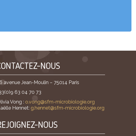
CONTACTEZ-NOUS
6 avenue Jean-Moulin – 75014 Paris
33(0)9 63 04 70 73
livia Vong :
o.vong@sfm-microbiologie.org
aëlle Hennet:
g.hennet@sfm-microbiologie.org
REJOIGNEZ-NOUS