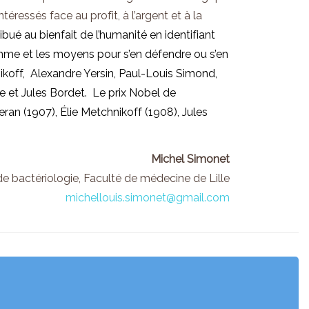
téressés face au profit, à l’argent
et
à la
ibué au bienfait de l’humanité en identifiant
Homme
et
les moyens pour s’en défendre ou s’en
koff, Alexandre Yersin, Paul-Louis Simond,
le
et
Jules Bordet. Le prix Nobel de
n (1907), Élie Metchnikoff (1908), Jules
Michel Simonet
de bactériologie, Faculté de médecine de Lille
michellouis.simonet@gmail.com