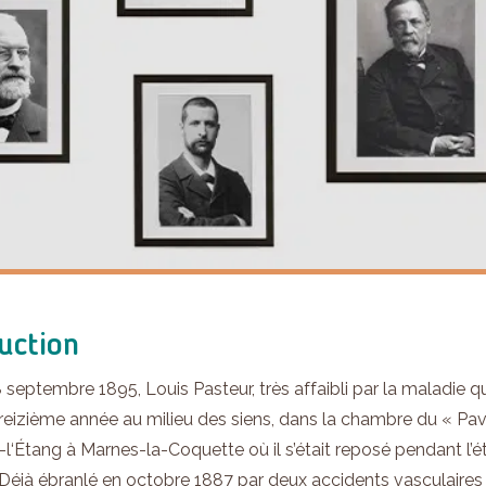
uction
septembre 1895, Louis Pasteur, très affaibli par la maladie qui 
reizième année au milieu des siens, dans la chambre du « Pa
-l‘Étang à Marnes-la-Coquette où il s’était reposé pendant l’été
 Déjà ébranlé en octobre 1887 par deux accidents vasculaire