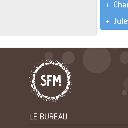
Char
Jule
LE BUREAU