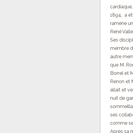
cardiaque,
1894, a ét
ramène un 
René Vall
Ses discip
membre de
autre memb
que M. Rou
Borrel
et
M
Renon
et
M
allait
et
ven
nuit de ga
sommeillait
ses collab
comme seu
Après sa m