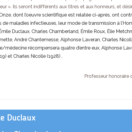
ur ». Ils seront indifférents aux titres
et
aux honneurs,
et
désin
Onze, dont l’oeuvre scientifique est relatée ci-après, ont contr
s de maladies infectieuses, leur mode de transmission à l’
Émile Duclaux, Charles Chamberland, Émile Roux, Élie Metchni
lmette, André Chantemesse, Alphonse Laveran, Charles Nicol
e/médecine récompensera quatre d’entre eux, Alphonse Lavera
919)
et
Charles Nicolle (1928) .
Professeur honoraire 
le Duclaux