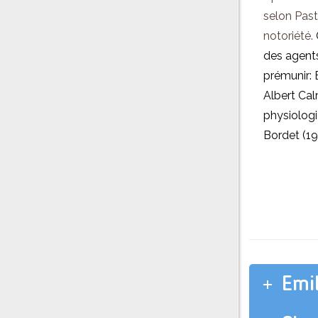
selon Paste
notoriété.
des agent
prémunir: 
Albert Ca
physiologi
Bordet (1
Emi