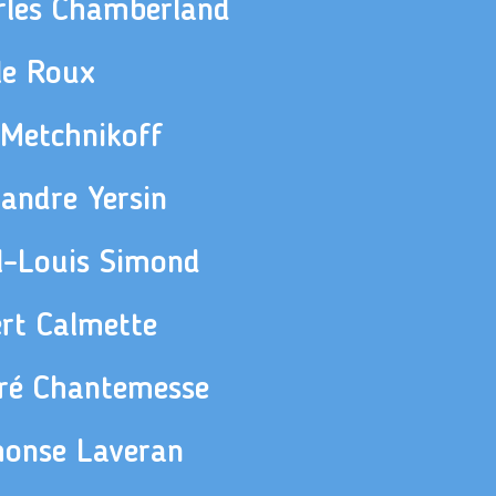
rles Chamberland
le Roux
 Metchnikoff
andre Yersin
l-Louis Simond
ert Calmette
ré Chantemesse
honse Laveran