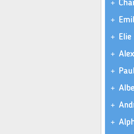
Cha
Emi
Elie
Alex
Pau
Alb
And
Alp