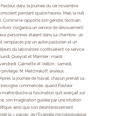
e, Pasteur, dans la journée du 1er novembre
conscient pendant quatre heures. Mais la nuit
. Comme le rapporte son gendre, l’écrivain
 «Alors s’organisa un service de dévouement.
, deux personnes étaient dans sa chambre : un
ent remplacés par un autre pastorien
et
un
leurs du laboratoire continuèrent ce service
lundi, Queyrat
et
Marmier ; mardi,
 vendredi, Calmette
et
Veillon ; samedi,
privilège. M. Metchnikoff, anxieux,
près la journée de travail, chacun prenait sa
r la besogne commencée, quand Pasteur
aître illustre la fascination qu’il exerçait sur
, son imagination guidée par une intuition
ntifique, ainsi que son désintéressement.
onde la « parole de l’Évangile microbiologique