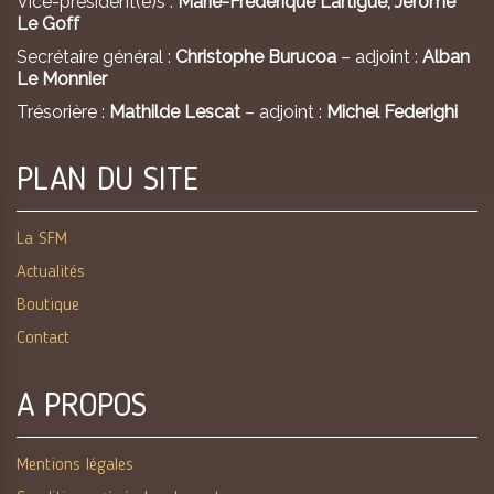
Vice-président(e)s :
Marie-Frédérique Lartigue,
Jérôme
Le Goff
Secrétaire général :
Christophe Burucoa
– adjoint :
Alban
Le Monnier
Trésorière :
Mathilde Lescat
– adjoint :
Michel Federighi
PLAN DU SITE
La SFM
Actualités
Boutique
Contact
A PROPOS
Mentions légales