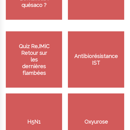
quésaco ?
Quiz ReJMiC
Retour sur
Antibiorésistance
les
IST
dernières
flambées
H5N1
Oxyurose