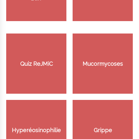
Quiz ReJMiC
Mucormycoses
Hyperéosinophilie
Grippe