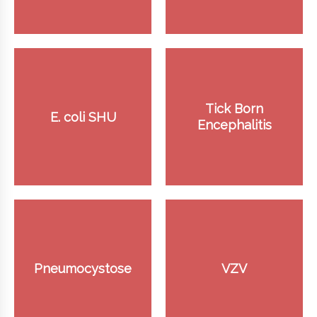
Tick Born
E. coli SHU
Encephalitis
Pneumocystose
VZV