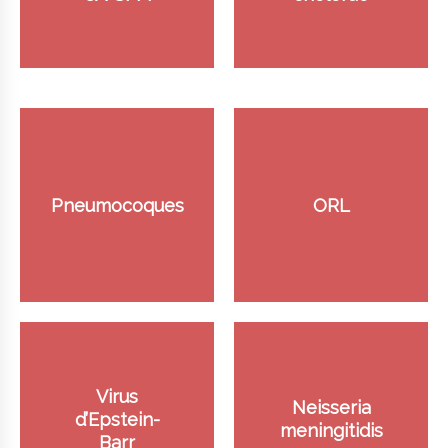
Pneumocoques
ORL
Virus
Neisseria
d’Epstein-
meningitidis
Barr