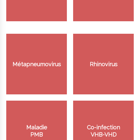
Métapneumovirus
Rhinovirus
Maladie
Co-infection
PMB
VHB-VHD