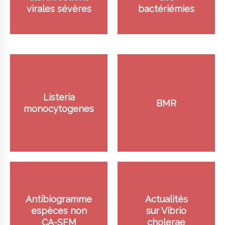
virales sévères
bactériémies
Listeria
BMR
monocytogenes
Antibiogramme
Actualités
espèces non
sur Vibrio
CA-SFM
cholerae