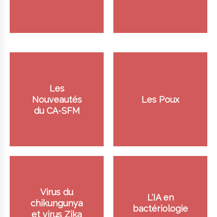
Les
Nouveautés
Les Poux
du CA-SFM
Virus du
L'IA en
chikungunya
bactériologie
et virus Zika