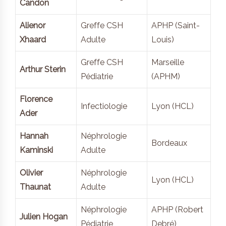
Candon
Alienor
Greffe CSH
APHP (Saint-
Xhaard
Adulte
Louis)
Greffe CSH
Marseille
Arthur Sterin
Pédiatrie
(APHM)
Florence
Infectiologie
Lyon (HCL)
Ader
Hannah
Néphrologie
Bordeaux
Kaminski
Adulte
Olivier
Néphrologie
Lyon (HCL)
Thaunat
Adulte
Néphrologie
APHP (Robert
Julien Hogan
Pédiatrie
Debré)