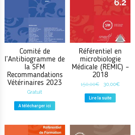
Comité de
Référentiel en
l’Antibiogramme de
microbiologie
la SFM
Médicale (REMIC) –
Recommandations
2018
Vétérinaires 2023
Le
Le
150,00
€
30,00
€
prix
prix
Gratuit
initial
actuel
Lire la suite
était :
est :
150,00€.
30,00€
A télécharger ici