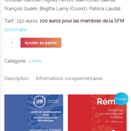
François Guérin, Brigitte Lamy (Coord.), Patrice Laudat
Tarif : 150 euros,
100 euros pour les membres de la SFM
Sommaire
quantité
Ajouter au panier
de
QUAMIC
Catégorie :
Livres
2019
Description
Informations complémentaires
Promo !