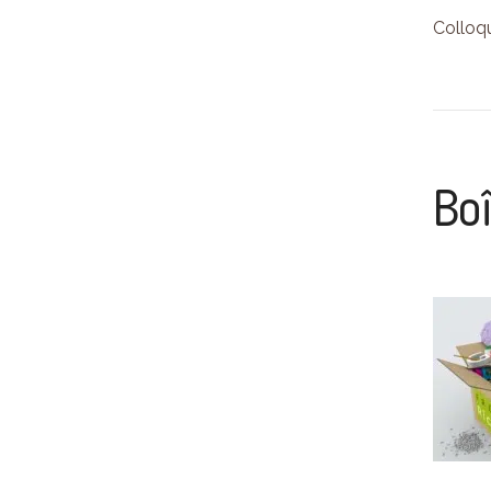
Colloqu
Boî