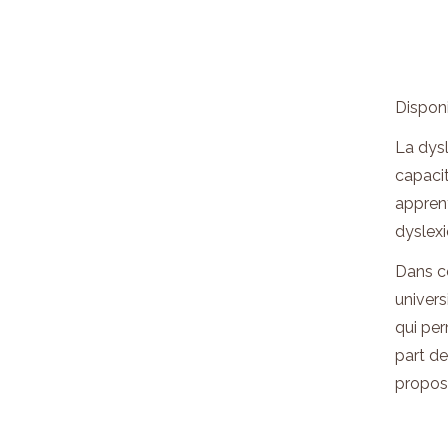
Disponi
La dysl
capacit
apprent
dyslexi
Dans ce
univers
qui per
part de
propose