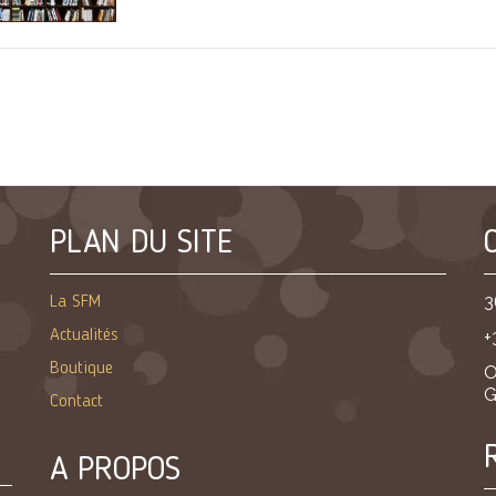
PLAN DU SITE
3
La SFM
Actualités
+
Boutique
O
G
Contact
A PROPOS