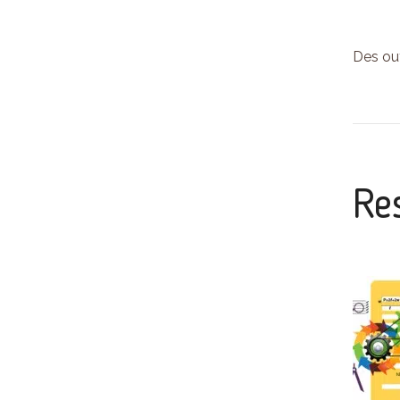
Des out
Re