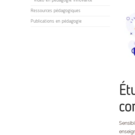
Vidéo en pédagogie innovante
Ressources pédagogiques
Publications en pédagogie
Ét
co
Sensibi
enseig