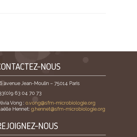
CONTACTEZ-NOUS
6 avenue Jean-Moulin – 75014 Paris
33(0)9 63 04 70 73
livia Vong :
o.vong@sfm-microbiologie.org
aëlle Hennet:
g.hennet@sfm-microbiologie.org
REJOIGNEZ-NOUS