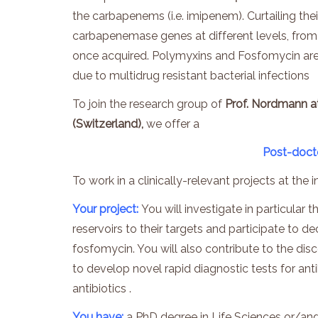
the carbapenems (i.e. imipenem). Curtailing thei
carbapenemase genes at different levels, from ba
once acquired. Polymyxins and Fosfomycin are n
due to multidrug resistant bacterial infections
To join the research group of
Prof.
Nordmann
at
(Switzerland),
we offer a
Post-docto
To work in a clinically-relevant projects at the
Your project:
You will investigate in particular
reservoirs to their targets and participate to 
fosfomycin. You will also contribute to the dis
to develop novel rapid diagnostic tests for an
antibiotics .
You have:
a PhD degree in Life Sciences or/