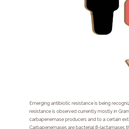
Emerging antibiotic resistance is being recogni
resistance is observed currently mostly in Gra
carbapenemase producers and to a certain ext
Carbapenemases are bacterial β-lactamases t