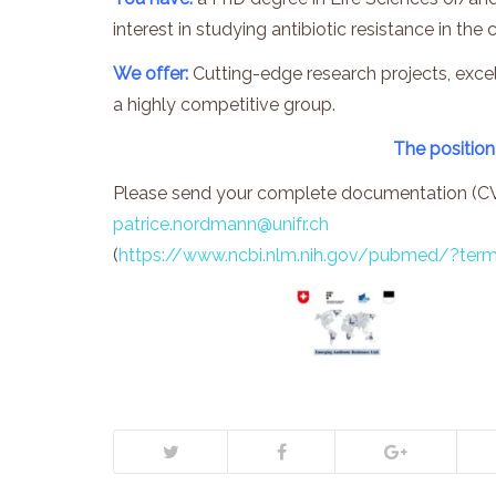
interest in studying antibiotic resistance in t
We offer:
Cutting-edge research projects, excelle
a highly competitive group.
The position
Please send your complete documentation (CV, p
patrice.nordmann@unifr.ch
(
https://www.ncbi.nlm.nih.gov/pubmed/?ter