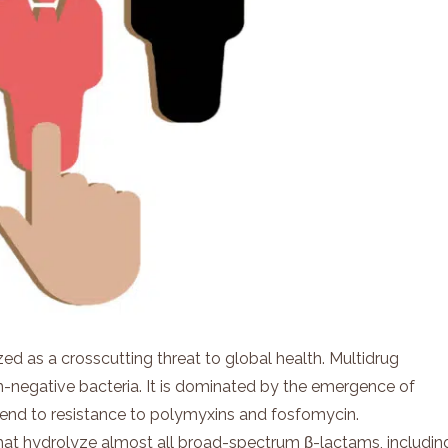
zed as a crosscutting threat to global health. Multidrug
m-negative bacteria. It is dominated by the emergence of
end to resistance to polymyxins and fosfomycin.
hat hydrolyze almost all broad-spectrum β-lactams
,
includin