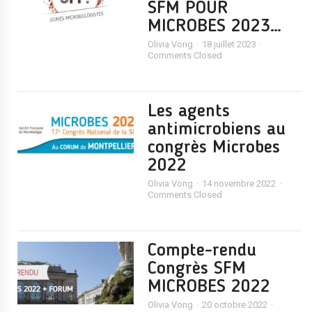
SFM POUR
MICROBES 2023…
Olivia Vong
18 juillet 2023
Comments Closed
Les agents
antimicrobiens au
congrès Microbes
2022
Olivia Vong
14 novembre 2022
Comments Closed
Compte-rendu
Congrès SFM
MICROBES 2022
Olivia Vong
20 octobre 2022