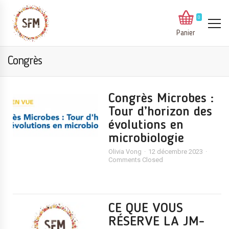
0
Panier
Congrès
Congrès Microbes :
Tour d’horizon des
évolutions en
microbiologie
Olivia Vong
12 décembre 2023
Comments Closed
CE QUE VOUS
RÉSERVE LA JM-