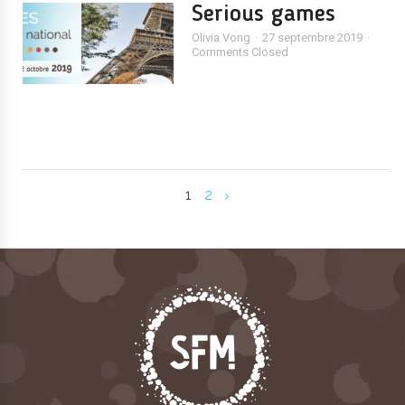
Serious games
Olivia Vong
27 septembre 2019
Comments Closed
1
2