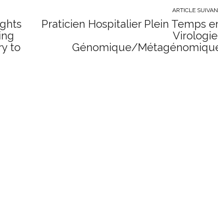
ARTICLE SUIVA
ights
Praticien Hospitalier Plein Temps e
ing
Virologie
ry to
Génomique/Métagénomiqu