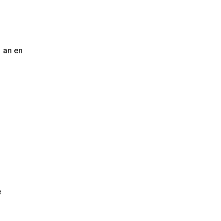
1 an en
e