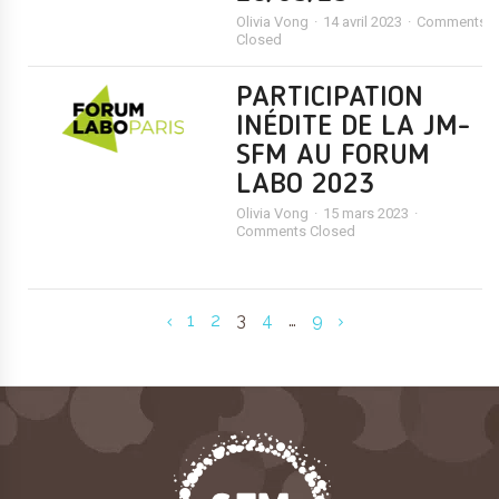
Olivia Vong
14 avril 2023
Comments
Closed
PARTICIPATION
INÉDITE DE LA JM-
SFM AU FORUM
LABO 2023
Olivia Vong
15 mars 2023
Comments Closed
1
2
3
4
…
9