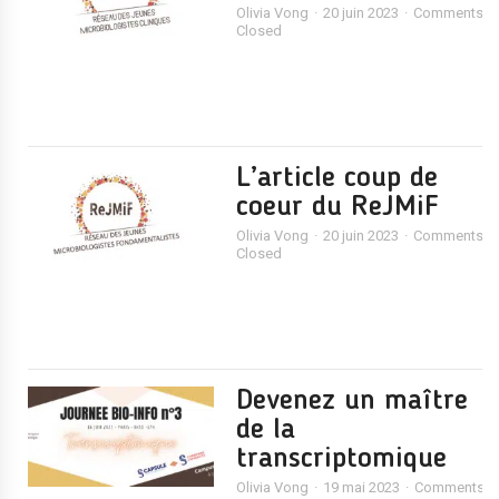
Olivia Vong
20 juin 2023
Comments
Closed
L’article coup de
coeur du ReJMiF
Olivia Vong
20 juin 2023
Comments
Closed
Devenez un maître
de la
transcriptomique
Olivia Vong
19 mai 2023
Comments