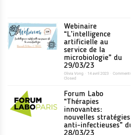
Webinaire
“L’intelligence
artificielle au
service de la
microbiologie” du
29/03/23
Olivia Vong
14 avril 2023
Comments
Closed
Forum Labo
“Thérapies
innovantes:
nouvelles stratégies
anti-infectieuses” du
28/03/23