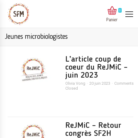
0
Panier
Jeunes microbiologistes
L’article coup de
coeur du ReJMiC –
juin 2023
Olivia Vong
20 juin 2023
Comments
Closed
ReJMiC – Retour
congrès SF2H