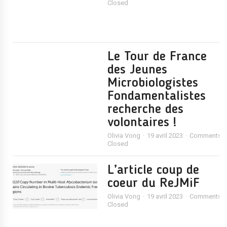
Closed
Le Tour de France
des Jeunes
Microbiologistes
Fondamentalistes
recherche des
volontaires !
Olivia Vong
19 avril 2023
Comments
Closed
L’article coup de
coeur du ReJMiF
Olivia Vong
19 avril 2023
Comments
Closed