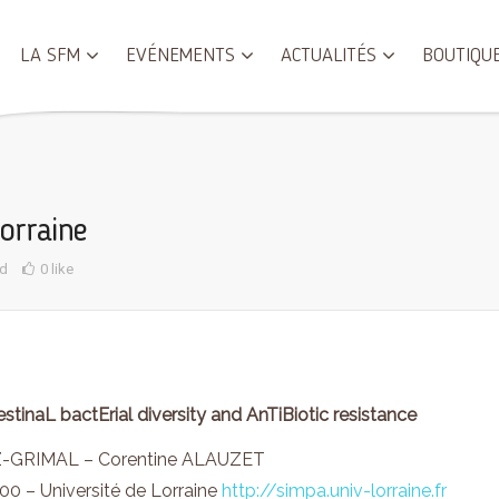
LA SFM
EVÉNEMENTS
ACTUALITÉS
BOUTIQU
Lorraine
d
0 like
tinaL bactErial diversity and AnTiBiotic resistance
LIEZ-GRIMAL – Corentine ALAUZET
0 – Université de Lorraine
http://simpa.univ-lorraine.fr