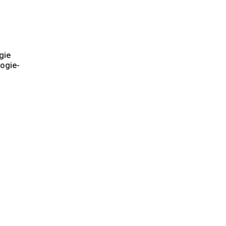
gie
logie-