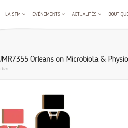
LA SFM
EVÉNEMENTS
ACTUALITÉS
BOUTIQU
-UMR7355 Orleans on Microbiota & Physi
0 like