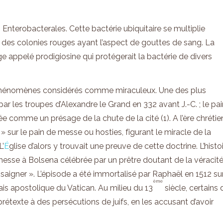
 Enterobacterales. Cette bactérie ubiquitaire se multiplie
 des colonies rouges ayant l’aspect de gouttes de sang. La
ge appelé prodigiosine qui protégerait la bactérie de divers
x phénomènes considérés comme miraculeux. Une des plus
r les troupes d’Alexandre le Grand en 332 avant J.-C. ; le pai
e comme un présage de la chute de la cité (1). A l’ère chrétie
g » sur le pain de messe ou hosties, figurant le miracle de la
L’
É
glise d’alors y trouvait une preuve de cette doctrine. L’histo
 messe à Bolsena célébrée par un prêtre doutant de la véracit
« saigner ». L’épisode a été immortalisé par Raphaël en 1512 sur
ème
is apostolique du Vatican. Au milieu du 13
siècle, certains 
étexte à des persécutions de juifs, en les accusant d’avoir