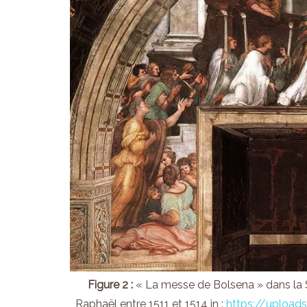
Figure 2 :
« La messe de Bolsena » dans la St
Raphaël entre 1511 et 1514 in :
https://upload