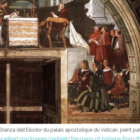
anza dell’Eliodor du palais apostolique du Vatican, peint pa
s4.wikiart.org/images/raphael/the-mass-of-bolsena-from-t