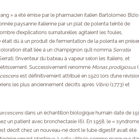
sang » a été émise par le pharmacien italien Bartolomeo Bizio
onnée paysanne italienne par un plat de polenta teinté de
ombre d’explications surnaturelles agitaient les foules,
tait dû à un produit de fermentation de la polenta en prés
a coloration était liée à un champignon qu’il nomma
Serratia
errati, l’inventeur du bateau à vapeur selon les Italiens, et
nt flétrissement. Successivement renommé
Monas prodigiosus
rcescens
est définitivement attribué en 1920 lors d’une révisio
ériens les plus anciennement décrits après
Vibrio
(1773) et
marcescens
dans un échantillon biologique humain date de 19
hez un patient avec bronchectasie (6). En 1958, le « syndrom
st décrit chez un nouveau-né dont le tube digestif avait été
ntigéniquement identique à celle utilisée comme marqueur da