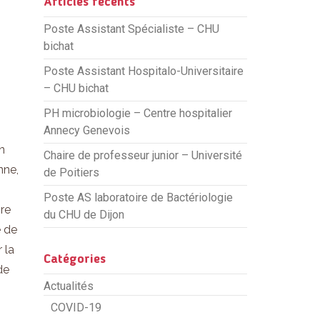
Articles récents
Poste Assistant Spécialiste – CHU
bichat
Poste Assistant Hospitalo-Universitaire
– CHU bichat
PH microbiologie – Centre hospitalier
Annecy Genevois
n
Chaire de professeur junior – Université
nne,
de Poitiers
Poste AS laboratoire de Bactériologie
ire
du CHU de Dijon
é de
 la
Catégories
de
Actualités
COVID-19