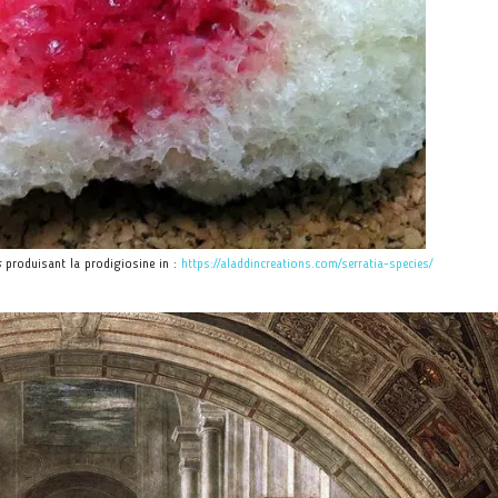
s
produisant la prodigiosine in :
https://aladdincreations.com/serratia-species/