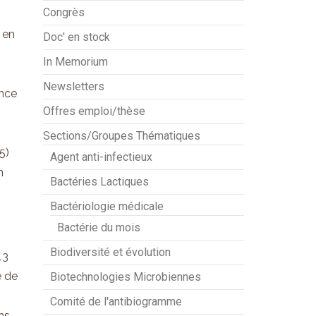
Congrès
 en
Doc' en stock
In Memorium
Newsletters
ence
Offres emploi/thèse
Sections/Groupes Thématiques
(5)
Agent anti-infectieux
n
Bactéries Lactiques
Bactériologie médicale
Bactérie du mois
Biodiversité et évolution
13
e de
Biotechnologies Microbiennes
Comité de l'antibiogramme
ns