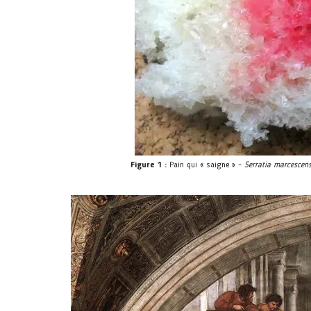
Figure 1 :
Pain qui « saigne » –
Serratia marcescen