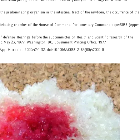
e bacterium prodigiosum. The Lancet. 1913;181(4666):314-315. org/10.1016/S0140-
he predominating organism in the intestinal tract of the newborn; the occurrence of the
he debating chamber of the House of Commons. Parliamentary Command paper3035 (Append
f defense: Hearings before the subcommittee on Health and Scientific research of the
nd May 23, 1977. Washington, DC, Government Printing Office, 1977
v Appl Microbiol. 2000;47:1-32. doi:10.1016/s0065-2164(00)47000-0