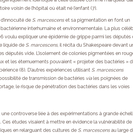
ire voisin de l’hôpital où était né l’enfant (7).
 d’innocuité de
S. marcescens
et sa pigmentation en font un
 bactérienne interhumaine et environnementale. La plus célè
06 voulu expliquer une épidémie de grippe parmi les députés
e liquide de
S. marcescens
, il récita du Shakespeare devant u
es députés vide. L’isolement de colonies pigmentées en roug
oux et les éternuements pouvaient « projeter des bactéries » 
périence (8). D’autres expériences utilisant
S. marcescens
ssibilité de transmission de bactéries
via
les poignées de
ortage, le risque de pénétration des bactéries dans les voies
à une controverse liée à des expérimentations à grande échel
Ces études visaient à mettre en évidence la vulnérabilité de 
iques en relarguant des cultures de
S. marcescens
au large 