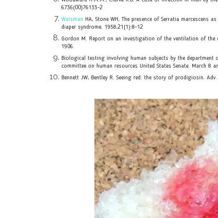
Woodward H.M.M., Clarke K.B. A case of infection in man by th
6736(00)76133-2
Waisman
HA, Stone WH, The presence of Serratia marcescens as t
diaper syndrome. 1958;21(1):8-12
Gordon M. Report on an investigation of the ventilation of t
1906.
Biological testing involving human subjects by the department o
committee on human resources United States Senate. March 8 a
Bennett JW, Bentley R. Seeing red: the story of prodigiosin. Ad