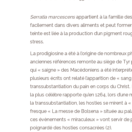
Serratia marcescens
appartient à la famille des
facilement dans divers aliments et peut former
teinte est liée à la production d’un pigment rou
stress.
La prodigiosine a été à l’origine de nombreu
anciennes références remonte au siège de Tyr pa
qui « saigne » des Macédoniens a été interprété
plusieurs écrits ont relaté l’apparition de « san
transsubstantiation du pain en corps du Christ. 
la plus célèbre rapporte qu’en 1264, lors d’une
la transsubstantiation, les hosties se mirent à 
fresque « La messe de Bolsena » située au pala
ces évènements « miraculeux » vont servir de pr
poignardé des hosties consacrées (2).