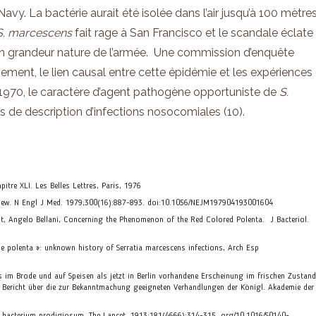
avy. La bactérie aurait été isolée dans l’air jusqu’à 100 mètre
S. marcescens
fait rage à San Francisco et le scandale éclate
tion grandeur nature de l’armée. Une commission d’enquête
vement, le lien causal entre cette épidémie et les expériences
s 1970, le caractère d’agent pathogène opportuniste de
S.
 de description d’infections nosocomiales (10).
apitre XLI. Les Belles Lettres, Paris, 1976
 review. N Engl J Med. 1979;300(16):887-893. doi:10.1056/NEJM197904193001604
st, Angelo Bellani, Concerning the Phenomenon of the Red Colored Polenta. J Bacteriol.
 polenta »: unknown history of Serratia marcescens infections, Arch Esp
s im Brode und auf Speisen als jetzt in Berlin vorhandene Erscheinung im frischen Zustand
 Bericht über die zur Bekanntmachung geeigneten Verhandlungen der Königl. Akademie der