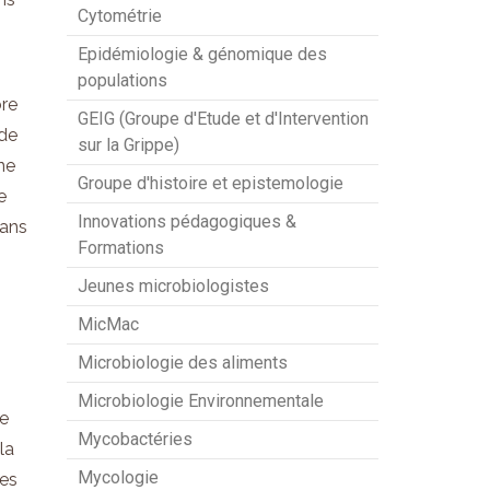
Cytométrie
Epidémiologie & génomique des
populations
bre
GEIG (Groupe d'Etude et d'Intervention
 de
sur la Grippe)
ne
Groupe d'histoire et epistemologie
e
Innovations pédagogiques &
dans
Formations
Jeunes microbiologistes
MicMac
Microbiologie des aliments
Microbiologie Environnementale
le
Mycobactéries
la
Mycologie
des