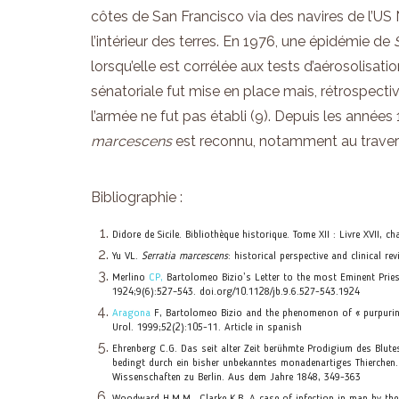
côtes de San Francisco via des navires de l’US N
l’intérieur des terres. En 1976, une épidémie de
lorsqu’elle est corrélée aux tests d’aérosolisa
sénatoriale fut mise en place mais, rétrospecti
l’armée ne fut pas établi (9). Depuis les année
marcescens
est reconnu, notamment au travers
Bibliographie :
Didore de Sicile. Bibliothèque historique. Tome XII : Livre XVII, ch
Yu VL.
Serratia marcescens
: historical perspective and clinical
Merlino
CP,
Bartolomeo Bizio’s Letter to the most Eminent Prie
1924;9(6):527–543. doi.org/10.1128/jb.9.6.527-543.1924
Aragona
F, Bartolomeo Bizio and the phenomenon of « purpurine
Urol. 1999;52(2):105-11. Article in spanish
Ehrenberg C.G. Das seit alter Zeit berühmte Prodigium des Blute
bedingt durch ein bisher unbekanntes monadenartiges Thierchen.
Wissenschaften zu Berlin. Aus dem Jahre 1848, 349-363