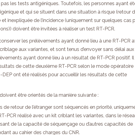
pas les tests antigéniques. Toutefois, les personnes ayant ét
igénique et qui se situent dans une situation à risque (retour 
 et inexpliquée de l’incidence (uniquement sur quelques cas 
ns)) doivent être invitées à réaliser un test RT-PCR.
 conserver les prélèvements ayant donné lieu à une RT-PCR a
criblage aux variantes, et sont tenus d’envoyer sans délai aux
èvements ayant donné lieu à un résultat de RT-PCR positif. Il
 résultats de cette deuxième RT-PCR selon le mode opératoire 
DEP ont été réalisés pour accueillir les résultats de cette
oivent être orientés de la manière suivante :
 de retour de l’étranger sont séquencés en priorité, uniquem
t RT-PCR réalisé avec un kit criblant les variantes, dans le rése
osant de la capacité de séquençage ou d’autres capacités de
ndant au cahier des charges du CNR.