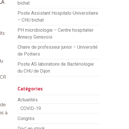
LA
bichat
Poste Assistant Hospitalo-Universitaire
– CHU bichat
PH microbiologie – Centre hospitalier
its
Annecy Genevois
Chaire de professeur junior – Université
de Poitiers
du
Poste AS laboratoire de Bactériologie
du CHU de Dijon
PCR
Catégories
Actualités
 de
COVID-19
es à
Congrès
Doc' en stock