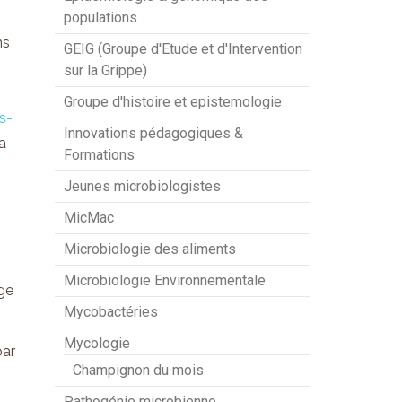
populations
ns
GEIG (Groupe d'Etude et d'Intervention
sur la Grippe)
Groupe d'histoire et epistemologie
s-
Innovations pédagogiques &
a
Formations
Jeunes microbiologistes
MicMac
Microbiologie des aliments
Microbiologie Environnementale
age
Mycobactéries
Mycologie
par
Champignon du mois
Pathogénie microbienne