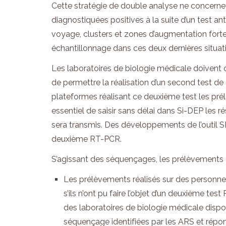
Cette stratégie de double analyse ne concerne 
diagnostiquées positives à la suite d’un test ant
voyage, clusters et zones d’augmentation forte
échantillonnage dans ces deux dernières situatio
Les laboratoires de biologie médicale doivent
de permettre la réalisation d’un second test de 
plateformes réalisant ce deuxième test les prél
essentiel de saisir sans délai dans Si-DEP les
sera transmis. Des développements de l’outil SI-
deuxième RT-PCR.
S’agissant des séquençages, les prélèvements d
Les prélèvements réalisés sur des personnes
s’ils n’ont pu faire l’objet d’un deuxième tes
des laboratoires de biologie médicale disp
séquençage identifiées par les ARS et répo