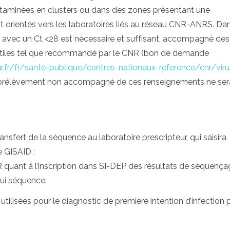
taminées en clusters ou dans des zones présentant une
t orientés vers les laboratoires liés au réseau CNR-ANRS. Da
ts avec un Ct <28 est nécessaire et suffisant, accompagné des
utiles tel que recommandé par le CNR (bon de demande
.fr/fr/
sante-publique/centres-
nationaux-reference/cnr/viru
t prélèvement non accompagné de ces renseignements ne ser
nsfert de la séquence au laboratoire prescripteur, qui saisira
 GISAID ;
CR quant à l’inscription dans SI-DEP des résultats de séquenç
qui séquence.
utilisées pour le diagnostic de première intention d’infection 