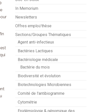
é
In Memorium
de
pour
Newsletters
Offres emploi/thèse
fin
Sections/Groupes Thématiques
Agent anti-infectieux
 est
Bactéries Lactiques
qui
Bactériologie médicale
Bactérie du mois
Biodiversité et évolution
Biotechnologies Microbiennes
ent
Comité de l'antibiogramme
au
Cytométrie
Epidémiologie & génomique des