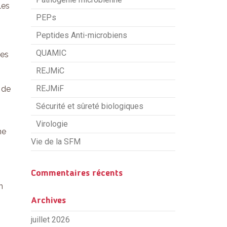
les
PEPs
Peptides Anti-microbiens
QUAMIC
ses
REJMiC
REJMiF
 de
Sécurité et sûreté biologiques
Virologie
ne
Vie de la SFM
Commentaires récents
n
Archives
juillet 2026