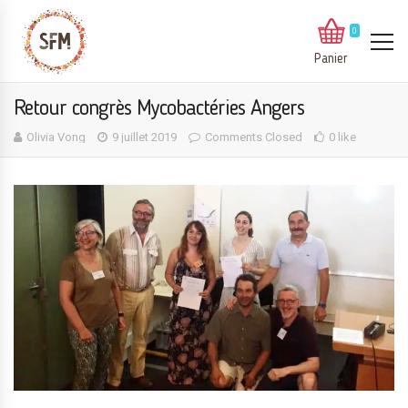
0
Panier
Retour congrès Mycobactéries Angers
Olivia Vong
9 juillet 2019
Comments Closed
0 like