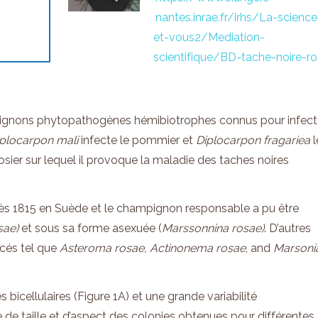
nantes.inrae.fr/irhs/La-science
et-vous2/Mediation-
scientifique/BD-tache-noire-ro
ignons phytopathogènes hémibiotrophes connus pour infect
plocarpon mali
infecte le pommier et
Diplocarpon fragariea
l
rosier sur lequel il provoque la maladie des taches noires
ès 1815 en Suède et le champignon responsable a pu être
sae)
et sous sa forme asexuée (
Marssonnina rosae)
. D’autres
cés tel que
Asteroma rosae, Actinonema rosae
, and
Marsoni
 bicellulaires (Figure 1A) et une grande variabilité
 de taille et d’aspect des colonies obtenues pour différentes