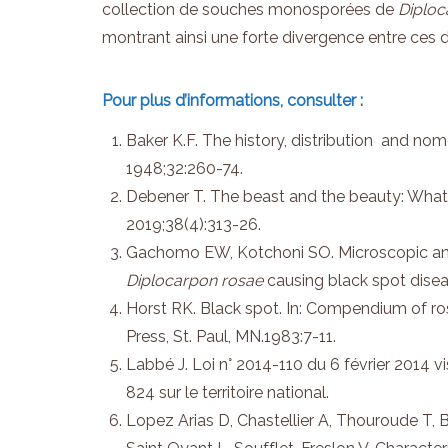
collection de souches monosporées de
Diploc
montrant ainsi une forte divergence entre ces
Pour plus d’informations, consulter :
Baker K.F. The history, distribution and nom
1948;32:260-74.
Debener T. The beast and the beauty: What 
2019;38(4):313-26.
Gachomo EW, Kotchoni SO. Microscopic and bi
Diplocarpon rosae
causing black spot disea
Horst RK. Black spot. In: Compendium of r
Press, St. Paul, MN.1983:7-11.
Labbé J. Loi n° 2014-110 du 6 février 2014 vi
824 sur le territoire national.
Lopez Arias D, Chastellier A, Thouroude T, Br