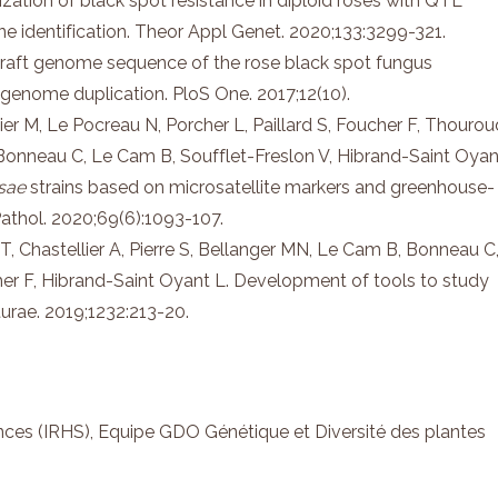
ization of black spot resistance in diploid roses with QTL
e identification. Theor Appl Genet. 2020;133:3299-321.
 draft genome sequence of the rose black spot fungus
 genome duplication. PloS One. 2017;12(10).
ier M, Le Pocreau N, Porcher L, Paillard S, Foucher F, Thouro
A, Bonneau C, Le Cam B, Soufflet-Freslon V, Hibrand-Saint Oyan
sae
strains based on microsatellite markers and greenhouse-
athol. 2020;69(6):1093-107.
T, Chastellier A, Pierre S, Bellanger MN, Le Cam B, Bonneau C
ucher F, Hibrand-Saint Oyant L. Development of tools to study
turae. 2019;1232:213-20.
ences (IRHS), Equipe GDO Génétique et Diversité des plantes