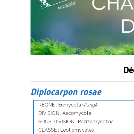
Dé
Diplocarpon rosae
REGNE : Eumycota (
Fungi
)
DIVISION : Ascomycota
SOUS-DIVISION : Pezizomycotina
CLASSE : Leotiomycetes