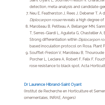
Saint Oyant L, Soufflet-Freslon V. Character
detection, meta-analysis and candidate-gen
Neu E, Featherston J, Rees J, Debener T. A
Diplocarpon rosae
reveals a high degree of
Marolleau B, Petiteau A, Bellanger MN, Sann
T, Serres-Giardi L, Aguileta G, Chastellier 
Strong differentiation within
Diplocarpon ro
based inoculation protocol on Rosa. Plant P
Soufflet-Freslon V, Marolleau B, Thouroude 
Porcher L, Leclere A, Robert F, Felix F, Fo
rose resistance to black spot. Acta Horticul
Dr Laurence Hibrand-Saint Oyant
(Institut de Recherche en Horticulture et Sem
ornementales, INRAE, Angers)