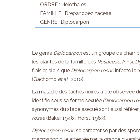
ORDRE : Helothales
FAMILLE : Drepanopezizaceae
GENRE : Diplocarpon
Le genre
Diplocarpon
est un groupe de champ
les plantes de la famille des
Rosaceae
. Ainsi,
Di
fraisier, alors que
Diplocarpon rosae
infecte le 
(Gachomo
et al
., 2010).
La maladie des taches noires a été observée d
identifié sous sa forme sexuée
(Diplocarpon ro
synonymes du stade asexué sont aussi référen
rosae
(Baker, 1948 ; Horst, 1983).
Diplocarpon rosae
se caractérise par des spores
macroscopique attestée par la grande diversité