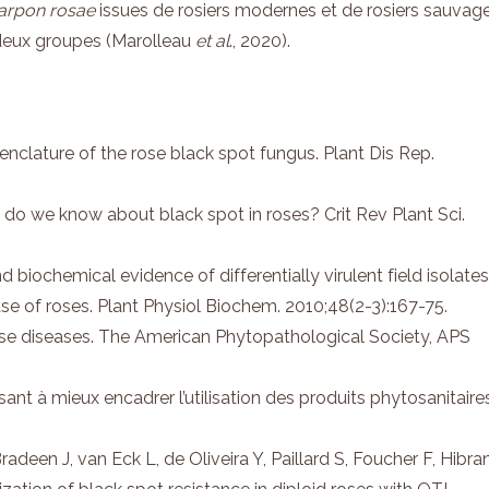
arpon rosae
issues de rosiers modernes et de rosiers sauvage
 deux groupes (Marolleau
et al
., 2020).
enclature of the rose black spot fungus. Plant Dis Rep.
do we know about black spot in roses? Crit Rev Plant Sci.
ochemical evidence of differentially virulent field isolates
se of roses. Plant Physiol Biochem. 2010;48(2-3):167-75.
ose diseases. The American Phytopathological Society, APS
sant à mieux encadrer l’utilisation des produits phytosanitaire
adeen J, van Eck L, de Oliveira Y, Paillard S, Foucher F, Hibra