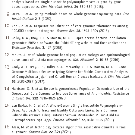
analysis based on single nucleotide polymorphism versus gene-by-gene–
based approaches.
Clin. Microbiol. Infect.
24
, 350–354 (2018).
Uelze, L.
et al.
Typing methods based on whole genome sequencing data.
One
Health Outlook
2
, 3 (2020).
Zhou, Z.
et al.
GrapeTree: visualization of core genomic relationships among
100,000 bacterial pathogens.
Genome Res.
28
, 1395–1404 (2018).
Jolley, K. A., Bray, J. E. & Maiden, M. C. J. Open-access bacterial population
genomics: BIGSdb software, the PubMLST.org website and their applications.
Wellcome Open Res.
3
, 124 (2018).
Moura, A.
et al.
Whole genome-based population biology and epidemiological
surveillance of Listeria monocytogenes.
Nat. Microbiol.
2
, 16185 (2016).
Cody, A. J., Bray, J. E., Jolley, K. A., McCarthy, N. D. & Maiden, M. C. J. Core
Genome Multilocus Sequence Typing Scheme for Stable, Comparative Analyses
of Campylobacter jejuni and C. coli Human Disease Isolates.
J. Clin. Microbiol.
55
, 2086–2097 (2017).
Harrison, O. B.
et al.
Neisseria gonorrhoeae Population Genomics: Use of the
Gonococcal Core Genome to Improve Surveillance of Antimicrobial Resistance.
J. Infect. Dis.
222
, 1816–1825 (2020).
den Bakker, H. C.
et al.
A Whole-Genome Single Nucleotide Polymorphism-
Based Approach To Trace and Identify Outbreaks Linked to a Common
Salmonella enterica subsp. enterica Serovar Montevideo Pulsed-Field Gel
Electrophoresis Type.
Appl. Environ. Microbiol.
77
, 8648–8655 (2011).
Alser, M.
et al.
Technology dictates algorithms: recent developments in read
alignment.
Genome Biol.
22
, 249 (2021).