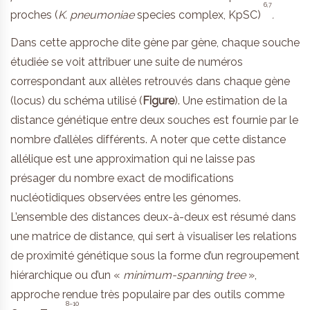
6,7
proches (
K. pneumoniae
species complex, KpSC)
.
Dans cette approche dite gène par gène, chaque souche
étudiée se voit attribuer une suite de numéros
correspondant aux allèles retrouvés dans chaque gène
(locus) du schéma utilisé (
Figure
). Une estimation de la
distance génétique entre deux souches est fournie par le
nombre d’allèles différents. A noter que cette distance
allélique est une approximation qui ne laisse pas
présager du nombre exact de modifications
nucléotidiques observées entre les génomes.
L’ensemble des distances deux-à-deux est résumé dans
une matrice de distance, qui sert à visualiser les relations
de proximité génétique sous la forme d’un regroupement
hiérarchique ou d’un «
minimum-spanning tree
»,
approche rendue très populaire par des outils comme
8–10