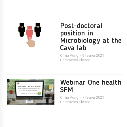
Post-doctoral
position in
Microbiology at the
Cava lab
Olivia Vong
9 février 2021
Comments Closed
Webinar One health
SFM
Olivia Vong
7 février 2021
Comments Closed