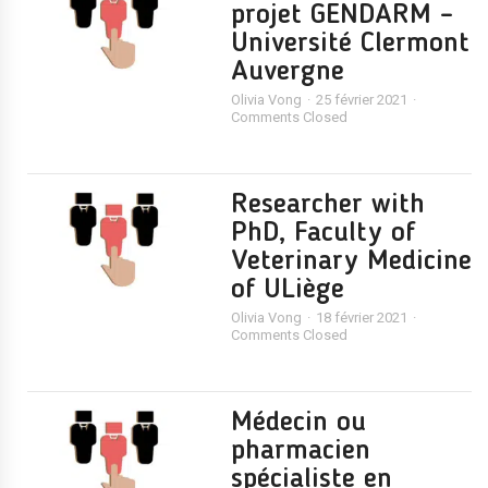
projet GENDARM –
Université Clermont
Auvergne
Olivia Vong
25 février 2021
Comments Closed
Researcher with
PhD, Faculty of
Veterinary Medicine
of ULiège
Olivia Vong
18 février 2021
Comments Closed
Médecin ou
pharmacien
spécialiste en